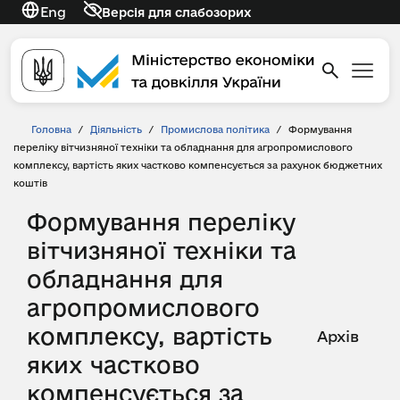
Eng
Версія для слабозорих
Головна
/
Діяльність
/
Промислова політика
/
Формування
переліку вітчизняної техніки та обладнання для агропромислового
комплексу, вартість яких частково компенсується за рахунок бюджетних
коштів
Формування переліку
вітчизняної техніки та
обладнання для
агропромислового
комплексу, вартість
Архів
яких частково
компенсується за