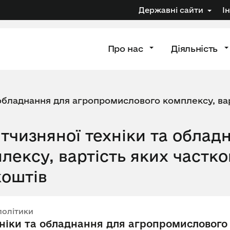
Державні сайти
І
Про нас
Діяльність
 обладнання для агропромислового комплексу, вар
тчизняної техніки та облад
ексу, вартість яких частк
коштів
політики
хніки та обладнання для агропромислового 