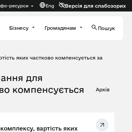
Версія для слабозорих
нфо-ресурси
Eng
Бізнесу
Громадянам
Пошук
тість яких частково компенсується за
нання для
ово компенсується
Архів
комплексу, вартість яких