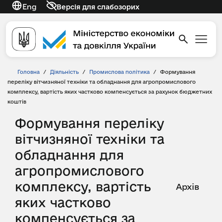
Eng
Версія для слабозорих
Головна
/
Діяльність
/
Промислова політика
/
Формування
переліку вітчизняної техніки та обладнання для агропромислового
комплексу, вартість яких частково компенсується за рахунок бюджетних
коштів
Формування переліку
вітчизняної техніки та
обладнання для
агропромислового
комплексу, вартість
Архів
яких частково
компенсується за