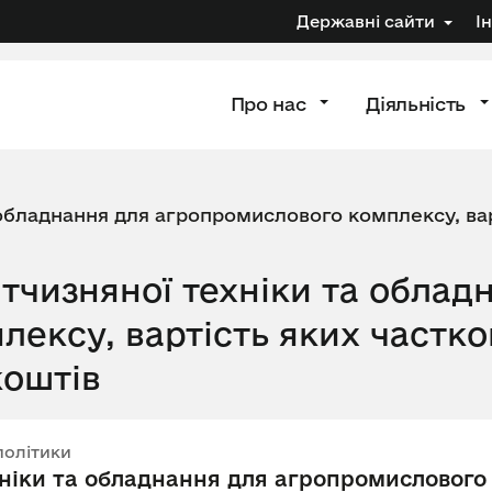
Державні сайти
І
Про нас
Діяльність
 обладнання для агропромислового комплексу, вар
тчизняної техніки та облад
ексу, вартість яких частк
коштів
політики
хніки та обладнання для агропромислового 