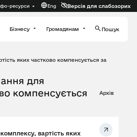
Версія для слабозорих
нфо-ресурси
Eng
Бізнесу
Громадянам
Пошук
тість яких частково компенсується за
нання для
ово компенсується
Архів
комплексу, вартість яких