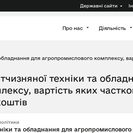
Державні сайти
І
Про нас
Діяльність
 обладнання для агропромислового комплексу, вар
тчизняної техніки та облад
ексу, вартість яких частк
коштів
політики
хніки та обладнання для агропромислового 