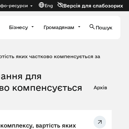
Версія для слабозорих
нфо-ресурси
Eng
Бізнесу
Громадянам
Пошук
тість яких частково компенсується за
нання для
ово компенсується
Архів
комплексу, вартість яких