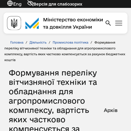
Eng
Версія для слабозорих
Головна
/
Діяльність
/
Промислова політика
/
Формування
переліку вітчизняної техніки та обладнання для агропромислового
комплексу, вартість яких частково компенсується за рахунок бюджетних
коштів
Формування переліку
вітчизняної техніки та
обладнання для
агропромислового
комплексу, вартість
Архів
яких частково
компенсується за