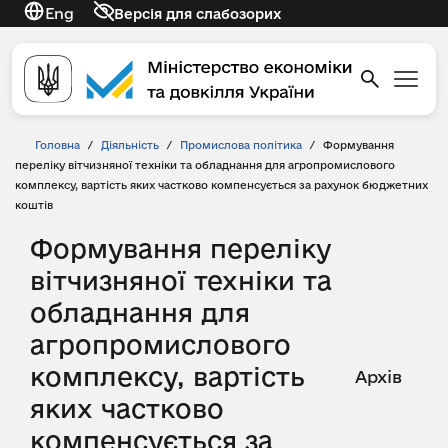
Eng
Версія для слабозорих
Головна
/
Діяльність
/
Промислова політика
/
Формування
переліку вітчизняної техніки та обладнання для агропромислового
комплексу, вартість яких частково компенсується за рахунок бюджетних
коштів
Формування переліку
вітчизняної техніки та
обладнання для
агропромислового
комплексу, вартість
Архів
яких частково
компенсується за