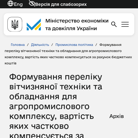
Eng
Версія для слабозорих
Головна
/
Діяльність
/
Промислова політика
/
Формування
переліку вітчизняної техніки та обладнання для агропромислового
комплексу, вартість яких частково компенсується за рахунок бюджетних
коштів
Формування переліку
вітчизняної техніки та
обладнання для
агропромислового
комплексу, вартість
Архів
яких частково
компенсується за