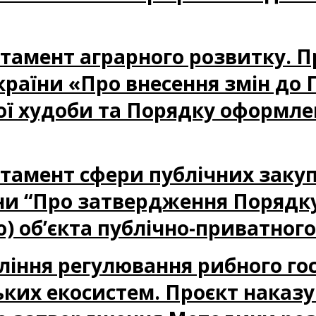
артамент аграрного розвитку. 
країни «Про внесення змін до 
тої худоби та Порядку оформле
партамент сфери публічних заку
їни “Про затвердження Порядк
) об’єкта публічно-приватного 
авління регулювання рибного го
ьких екосистем. Проєкт наказу