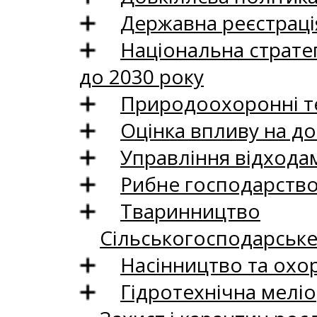
Державна реєстрація
Національна стратег
до 2030 року
Природоохоронні те
Оцінка впливу на до
Управління відхода
Рибне господарств
Тваринництво
Сільськогосподарськ
Насінництво та охо
Гідротехнічна меліо