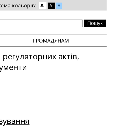
хема кольорів:
A
A
A
ГРОМАДЯНАМ
 регуляторних актів,
кументи
зування