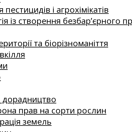
 пестицидів і агрохімікатів
ія із створення безбар’єрного пр
риторії та біорізноманіття
вкілля
ми
о
е дорадництво
рона прав на сорти рослин
рація земель