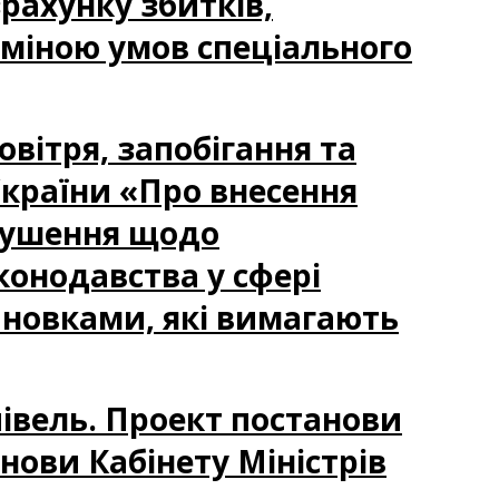
рахунку збитків,
міною умов спеціального
овітря, запобігання та
країни «Про внесення
орушення щодо
конодавства у сфері
ановками, які вимагають
півель. Проект постанови
анови Кабінету Міністрів