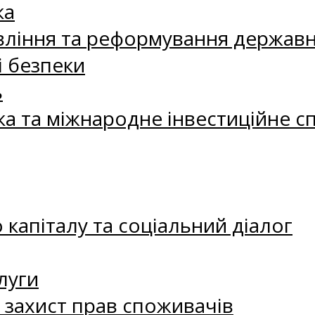
ка
ління та реформування державн
і безпеки
ь
ка та міжнародне інвестиційне с
капіталу та соціальний діалог
луги
а захист прав споживачів