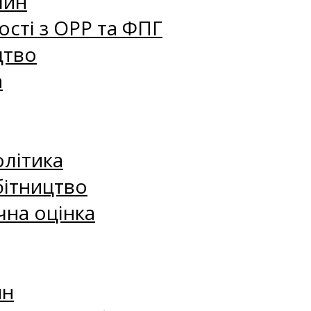
лин
сті з ОРР та ФПГ
цтво
а
олітика
бітництво
чна оцінка
ин