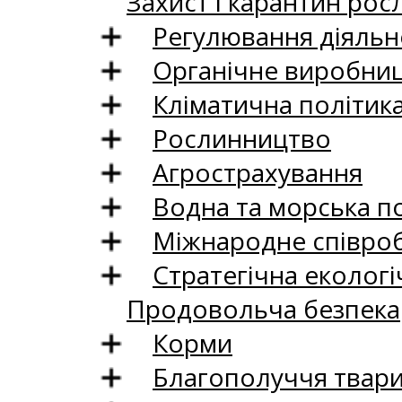
Захист і карантин рос
Регулювання діяльно
Органічне виробни
Кліматична політик
Рослинництво
Агрострахування
Водна та морська п
Міжнародне співро
Стратегічна екологі
Продовольча безпека
Корми
Благополуччя твар