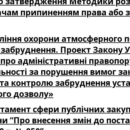
ро затвердження Методики роз
чам припиненням права або з
авління охорони атмосферного п
забруднення. Проект Закону У
и про адміністративні правоп
ьності за порушення вимог за
 та контролю забруднення уст
ого дозволу»
партамент сфери публічних заку
ни “Про внесення змін до пост