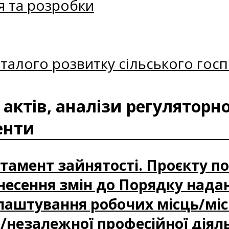
я та розробки
талого розвитку сільського госп
актів, аналізи регуляторно
енти
артамент зайнятості. Проєкту п
внесення змін до Порядку нада
лаштування робочих місць/мі
/незалежної професійної діяльн