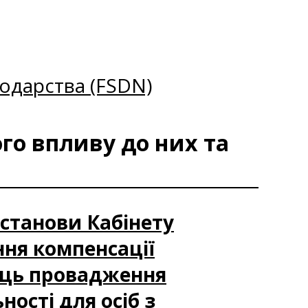
одарства (FSDN)
го впливу до них та
останови Кабінету
ння компенсації
сць провадження
ості для осіб з