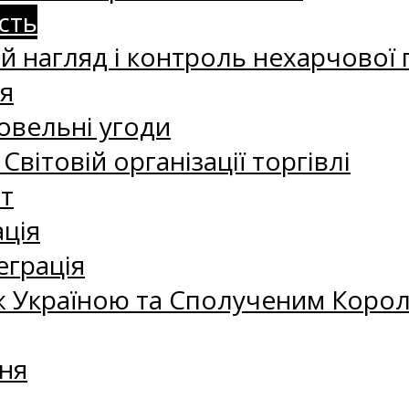
сть
 нагляд і контроль нехарчової 
я
овельні угоди
 Світовій організації торгівлі
т
ація
еграція
 Україною та Сполученим Королі
ня
а