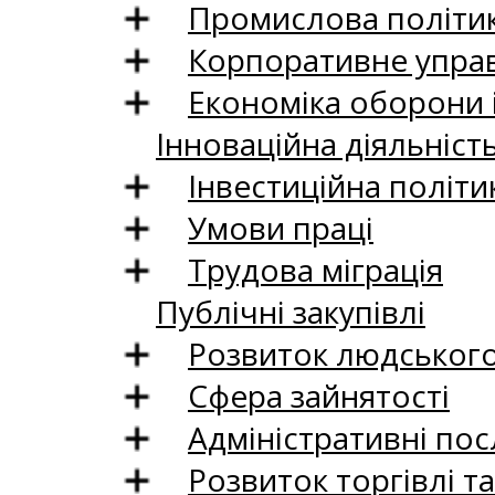
Промислова політи
Корпоративне управ
Економіка оборони 
Інноваційна діяльніст
Інвестиційна політи
Умови праці
Трудова міграція
Публічні закупівлі
Розвиток людського 
Сфера зайнятості
Адміністративні пос
Розвиток торгівлі т