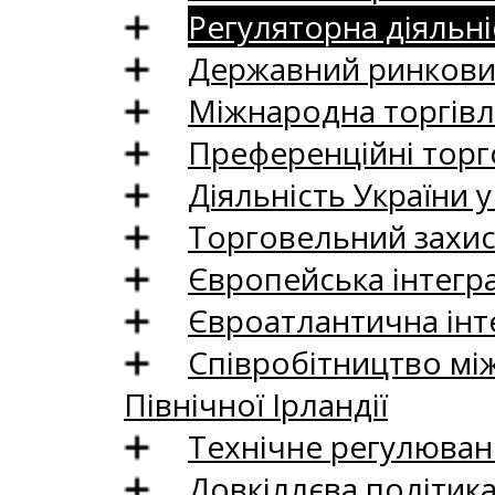
Регуляторна діяльні
Державний ринковий
Міжнародна торгівл
Преференційні торг
Діяльність України у
Торговельний захис
Європейська інтегр
Євроатлантична інт
Співробітництво між
Північної Ірландії
Технічне регулюван
Довкіллєва політик