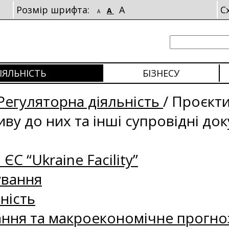
Розмір шрифта:
A
С
A
A
ІЯЛЬНІСТЬ
БІЗНЕСУ
Регуляторна діяльність
/
Проєкти
ву до них та інші супровідні до
 ЄС “Ukraine Facility”
ування
ність
ання та макроекономічне прогно