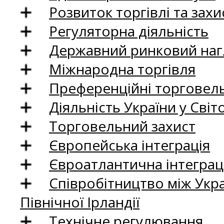
Розвиток торгівлі та зах
Регуляторна діяльність
Державний ринковий нагл
Міжнародна торгівля
Преференційні торговель
Діяльність України у Світо
Торговельний захист
Європейська інтеграція
Євроатлантична інтеграц
Співробітництво між Укр
Північної Ірландії
Технічне регулювання