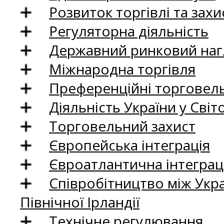
Розвиток торгівлі та зах
Регуляторна діяльність
Державний ринковий нагл
Міжнародна торгівля
Преференційні торговель
Діяльність України у Світо
Торговельний захист
Європейська інтеграція
Євроатлантична інтеграц
Співробітництво між Укр
Північної Ірландії
Технічне регулювання