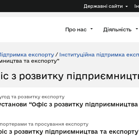
Державні сайти
І
Про нас
Діяльність
Підтримка експорту
/
Інституційна підтримка екс
мництва та експорту”
с з розвитку підприємницт
 угод та розвитку експорту
станови “Офіс з розвитку підприємництва
 експортерами та просування експорту
фіс з розвитку підприємництва та експорту