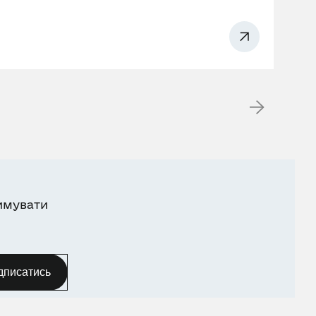
имувати
дписатись