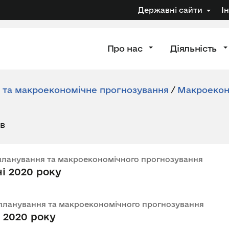
Державні сайти
І
Про нас
Діяльність
я та макроекономічне прогнозування
/
Макроеконо
ів
го планування та макроекономічного прогнозування
ні 2020 року
го планування та макроекономічного прогнозування
і 2020 року