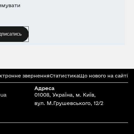
имувати
дписатись
ктронне звернення
Статистика
Що нового на сайті
Адреса
ua
01008, Україна, м. Київ,
вул. М.Грушевського, 12/2