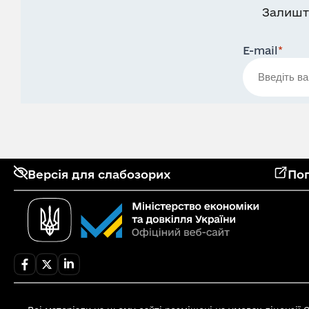
Залишт
E-mail
*
Версія для слабозорих
Поп