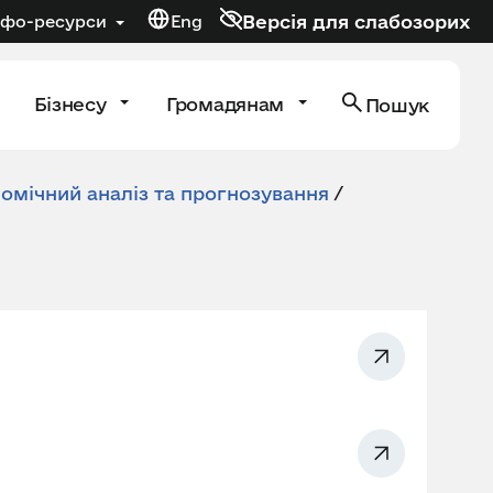
Версія для слабозорих
нфо-ресурси
Eng
Бізнесу
Громадянам
Пошук
мічний аналіз та прогнозування
/