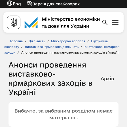
Eng
Версія для слабозорих
Головна
/
Діяльність
/
Міжнародна торгівля
/
Підтримка
експорту
/
Виставково-ярмаркова діяльність
/
Виставково-ярмаркові
заходи
/
Анонси проведення виставково-ярмаркових заходів в Україні
Анонси проведення
виставково-
Архів
ярмаркових заходів в
Україні
Вибачте, за вибраним розділом немає
матеріалів.