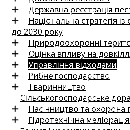
Державна реєстрація пест
Національна стратегія із
до 2030 року
Природоохоронні територ
Оцінка впливу на довкілл
Управління відходами
Рибне господарство
Тваринництво
Сільськогосподарське дор
Насінництво та охорона 
Гідротехнічна меліораці