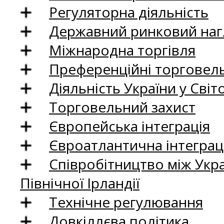
Регуляторна діяльність
Державний ринковий нагл
Міжнародна торгівля
Преференційні торговель
Діяльність України у Світо
Торговельний захист
Європейська інтеграція
Євроатлантична інтеграц
Співробітництво між Укр
Північної Ірландії
Технічне регулювання
Довкіллєва політика