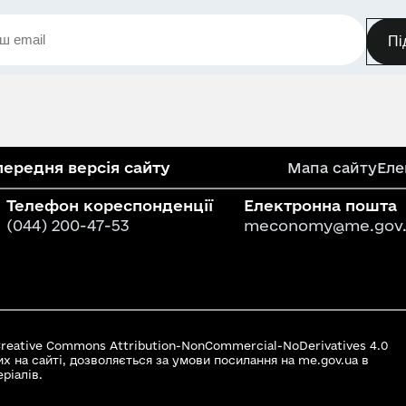
Пі
ередня версія сайту
Мапа сайту
Еле
Телефон кореспонденції
Електронна пошта
(044) 200-47-53
meconomy@me.gov.
 Creative Commons Attribution-NonCommercial-NoDerivatives 4.0
их на сайті, дозволяється за умови посилання на me.gov.ua в
ріалів.