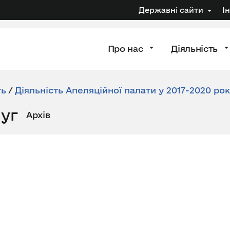
Державні сайти
І
Про нас
Діяльність
ть
/
Діяльність Апеляційної палати у 2017-2020 ро
луг
Архів