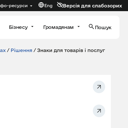
Версія для слабозорих
нфо-ресурси
Eng
Бізнесу
Громадянам
Пошук
ках
/
Рішення
/
Знаки для товарів і послуг