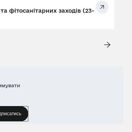
та фітосанітарних заходів (23-
имувати
дписатись