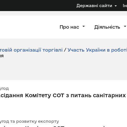
Державні сайти
І
Про нас
Діяльність
товій організації торгівлі
/
Участь України в робот
ня
угод
сідання Комітету СОТ з питань санітарних і
 угод та розвитку експорту