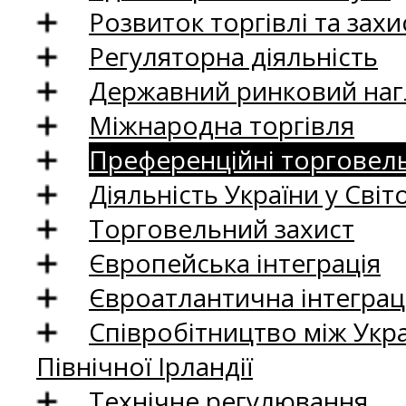
Розвиток торгівлі та зах
Регуляторна діяльність
Державний ринковий нагл
Міжнародна торгівля
Преференційні торговель
Діяльність України у Світо
Торговельний захист
Європейська інтеграція
Євроатлантична інтеграц
Співробітництво між Укр
Північної Ірландії
Технічне регулювання