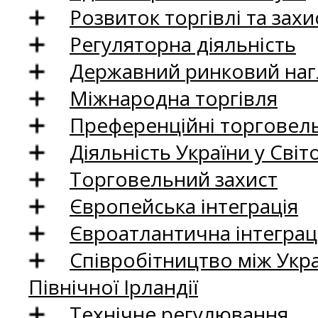
Розвиток торгівлі та зах
Регуляторна діяльність
Державний ринковий нагл
Міжнародна торгівля
Преференційні торговель
Діяльність України у Світо
Торговельний захист
Європейська інтеграція
Євроатлантична інтеграц
Співробітництво між Укр
Північної Ірландії
Технічне регулювання