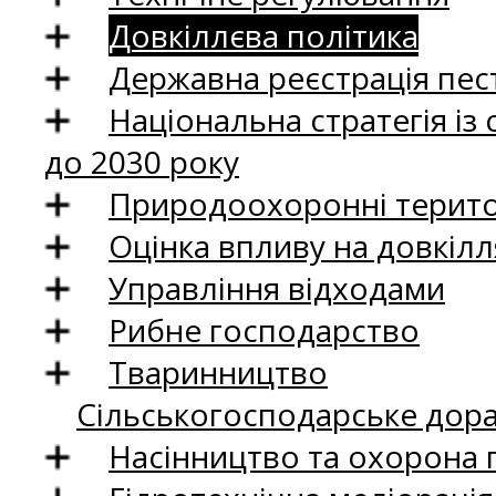
Довкіллєва політика
Державна реєстрація пест
Національна стратегія із
до 2030 року
Природоохоронні територ
Оцінка впливу на довкілл
Управління відходами
Рибне господарство
Тваринництво
Сільськогосподарське дор
Насінництво та охорона 