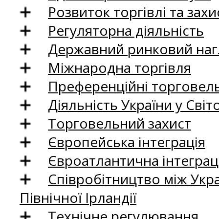
Розвиток торгівлі та зах
Регуляторна діяльність
Державний ринковий нагл
Міжнародна торгівля
Преференційні торговель
Діяльність України у Світо
Торговельний захист
Європейська інтеграція
Євроатлантична інтеграц
Співробітництво між Укр
Північної Ірландії
Технічне регулювання