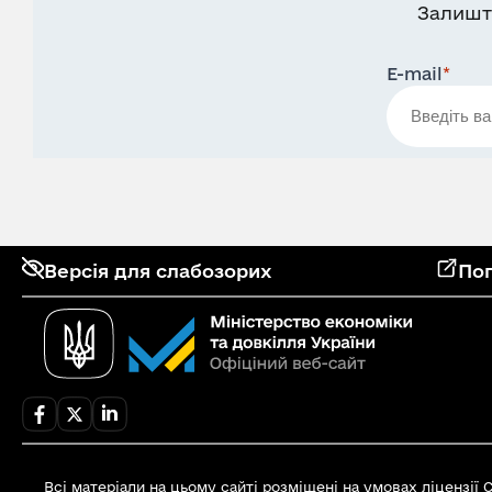
Залишт
E-mail
*
Версія для слабозорих
Поп
Всі матеріали на цьому сайті розміщені на умовах ліцензії