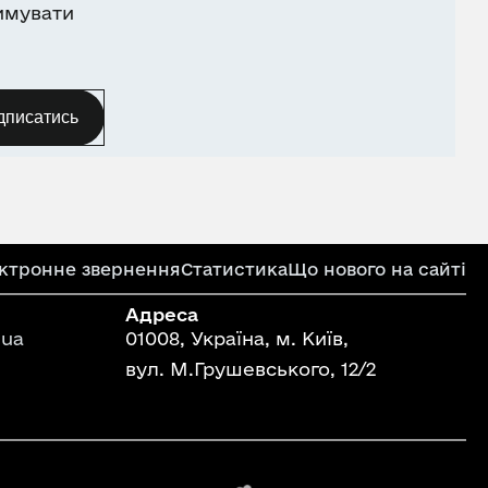
имувати
дписатись
ктронне звернення
Статистика
Що нового на сайті
Адреса
ua
01008, Україна, м. Київ,
вул. М.Грушевського, 12/2