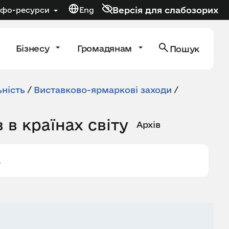
Версія для слабозорих
нфо-ресурси
Eng
Бізнесу
Громадянам
Пошук
ність
/
Виставково-ярмаркові заходи
/
в країнах світу
Архів
.