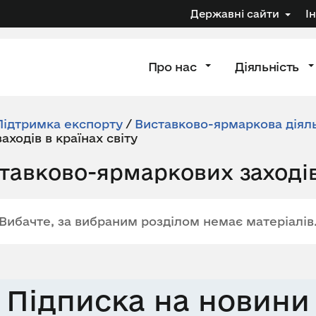
Державні сайти
І
Про нас
Діяльність
Підтримка експорту
/
Виставково-ярмаркова діяль
ходів в країнах світу
авково-ярмаркових заходів 
Вибачте, за вибраним розділом немає матеріалів
Підписка на новини