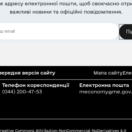
е адресу електронної пошти, щоб своєчасно отр
важливі новини та офіційні повідомлення.
Пі
ередня версія сайту
Мапа сайту
Еле
Телефон кореспонденції
Електронна пошта
(044) 200-47-53
meconomy@me.gov.
 Creative Commons Attribution-NonCommercial-NoDerivatives 4.0