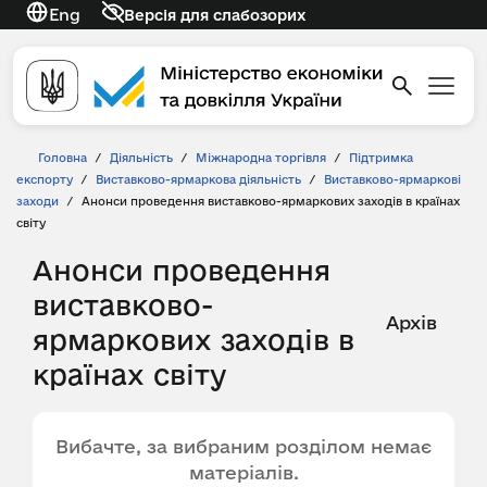
Eng
Версія для слабозорих
Головна
/
Діяльність
/
Міжнародна торгівля
/
Підтримка
експорту
/
Виставково-ярмаркова діяльність
/
Виставково-ярмаркові
заходи
/
Анонси проведення виставково-ярмаркових заходів в країнах
світу
Анонси проведення
виставково-
Архів
ярмаркових заходів в
країнах світу
Вибачте, за вибраним розділом немає
матеріалів.