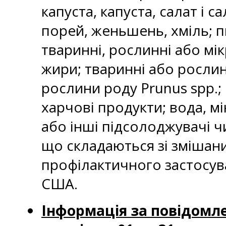
капуста, капуста, салат і с
порей, женьшень, хміль; 
тваринні, рослинні або мік
жири; тваринні або рослинн
рослини роду Prunus spp.;
харчові продукти; вода, м
або інші підсолоджувачі чи
що складаються зі змішан
профілактичного застосуван
США.
Інформація за повідомле