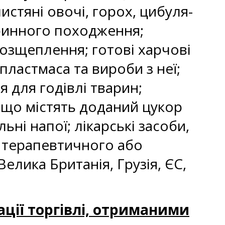
листяні овочі, горох, цибуля-
аринного походження;
 розщеплення; готові харчові
пластмаса та вироби з неї;
 для годівлі тварин;
, що містять доданий цукор
ні напої; лікарські засоби,
я терапевтичного або
елика Британія, Грузія, ЄС,
ації торгівлі, отриманими