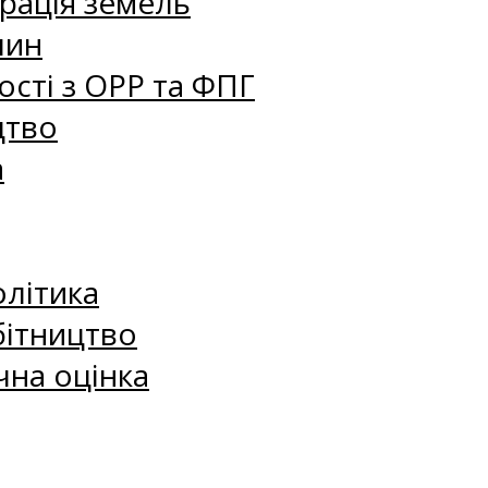
рація земель
лин
сті з ОРР та ФПГ
цтво
а
олітика
бітництво
чна оцінка