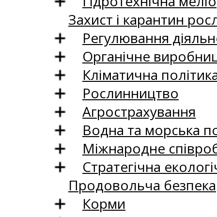
Гідротехнічна меліо
Захист і карантин рос
Регулювання діяльно
Органічне виробни
Кліматична політик
Рослинництво
Агрострахування
Водна та морська п
Міжнародне співро
Стратегічна екологі
Продовольча безпека
Корми