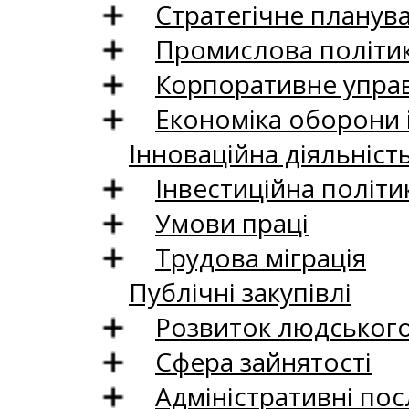
Стратегічне планув
Промислова політи
Корпоративне управ
Економіка оборони 
Інноваційна діяльніст
Інвестиційна політи
Умови праці
Трудова міграція
Публічні закупівлі
Розвиток людського 
Сфера зайнятості
Адміністративні пос