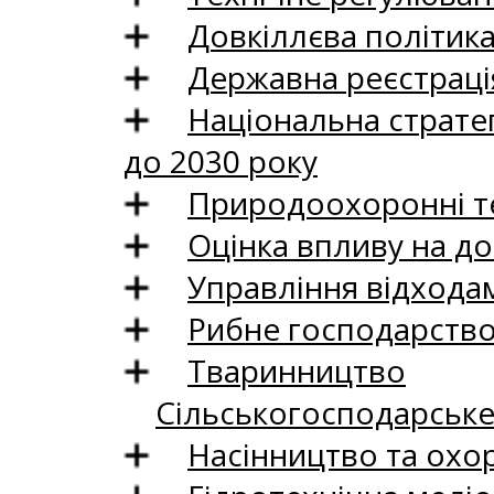
Довкіллєва політик
Державна реєстрація
Національна стратег
до 2030 року
Природоохоронні те
Оцінка впливу на до
Управління відхода
Рибне господарств
Тваринництво
Сільськогосподарськ
Насінництво та охо