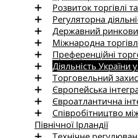
Розвиток торгівлі т
Регуляторна діяльні
Державний ринковий
Міжнародна торгівл
Преференційні торг
Діяльність України у
Торговельний захис
Європейська інтегр
Євроатлантична інт
Співробітництво між
Північної Ірландії
Технічне регулюван