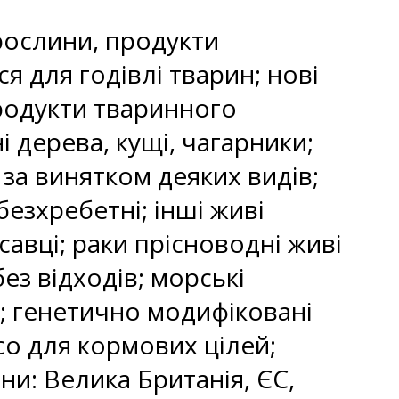
рослини, продукти
 для годівлі тварин; нові
продукти тваринного
дерева, кущі, чагарники;
 за винятком деяких видів;
безхребетні; інші живі
савці; раки прісноводні живі
ез відходів; морські
н; генетично модифіковані
о для кормових цілей;
ни: Велика Британія, ЄС,