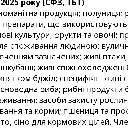
 2025 року (СФЗ, ТБТ)
номанітна продукція; полуниця; 
препарати, що використовуються
ові культури, фрукти та овочі; 
ля споживання людиною; вуличні 
люченням зазначених; живі птахи,
інкубації; живі свіжі охолоджені 
инятком бджіл; специфічні живі с
існоводна риба; рибні продукти б
вживання; засоби захисту росли
вання та корми; пшениця та прос
ито, сіно для кормових цілей. Чле