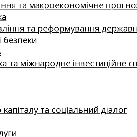
ання та макроекономічне прогно
ка
ління та реформування державн
і безпеки
ь
ка та міжнародне інвестиційне с
капіталу та соціальний діалог
луги