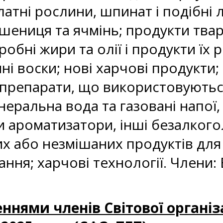
алатні рослини, шпинат і подібні 
пшениця та ячмінь; продукти тв
робні жири та олії і продукти їх
і воски; нові харчові продукти; 
 препарати, що використовуються
інеральна вода та газовані напої
 ароматизатори, інші безалкоголь
их або незмішаних продуктів дл
ня; харчові технології. Члени: В
ннями членів Світової організ