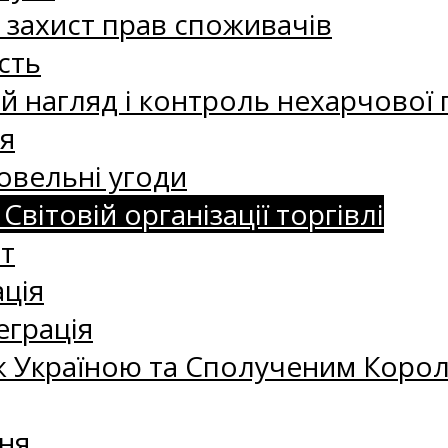
а захист прав споживачів
сть
 нагляд і контроль нехарчової 
я
овельні угоди
 Світовій організації торгівлі
т
ація
еграція
 Україною та Сполученим Королі
ня