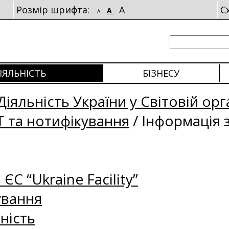
Розмір шрифта:
A
С
A
A
ІЯЛЬНІСТЬ
БІЗНЕСУ
Діяльність України у Світовій орга
Т та нотифікування
/
Інформація 
 ЄС “Ukraine Facility”
ування
ність