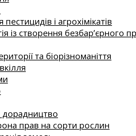
а
 пестицидів і агрохімікатів
ія із створення безбар’єрного пр
риторії та біорізноманіття
вкілля
ми
о
е дорадництво
рона прав на сорти рослин