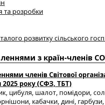
ин
я та розробки
талого розвитку сільського госп
мленнями з країн-членів С
ннями членів Світової організ
я 2025 року (СФЗ, ТБТ)
ик, цибуля, шалот, помідори, со
орнішони, кабачки, дині, гарбузи,