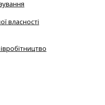
зування
ої власності
півробітництво