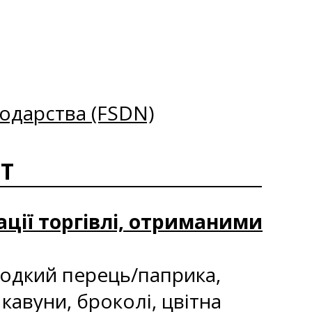
одарства (FSDN)
ОТ
ації торгівлі, отриманими
лодкий перець/паприка,
 кавуни, броколі, цвітна