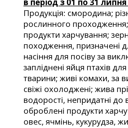
в період з 01 по 31 липня
Продукція: смородина; різ
рослинного проходження; 
продукти харчування; зерн
походження, призначені д
насіння для посіву за вик
запліднені яйця птахів для 
тварини; живі комахи, за в
свіжі охолоджені; жива пр
водорості, непридатні до 
оброблені продукти харчу
овес, ячмінь, кукурудза, ж