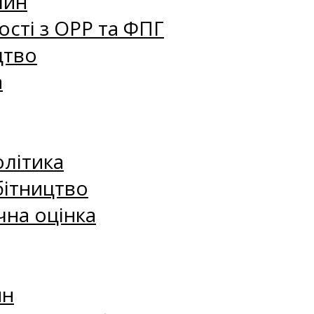
лин
сті з ОРР та ФПГ
цтво
а
олітика
бітництво
чна оцінка
ин