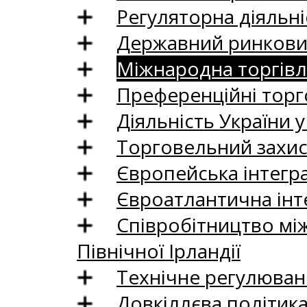
Регуляторна діяльні
Державний ринковий
Міжнародна торгівл
Преференційні торг
Діяльність України у
Торговельний захис
Європейська інтегр
Євроатлантична інт
Співробітництво між
Північної Ірландії
Технічне регулюван
Довкіллєва політик