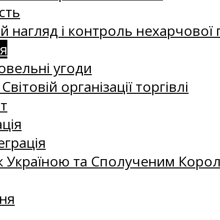
сть
 нагляд і контроль нехарчової 
я
овельні угоди
 Світовій організації торгівлі
т
ація
еграція
 Україною та Сполученим Королі
ня
а