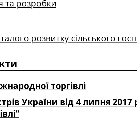
я та розробки
талого розвитку сільського госп
акти
жнародної торгівлі
трів України від 4 липня 2017 
івлі”