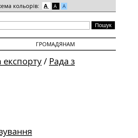
хема кольорів:
A
A
A
ГРОМАДЯНАМ
 експорту
/
Рада з
зування