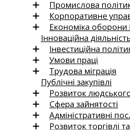
Промислова політи
Корпоративне управ
Економіка оборони 
Інноваційна діяльніст
Інвестиційна політи
Умови праці
Трудова міграція
Публічні закупівлі
Розвиток людського 
Сфера зайнятості
Адміністративні пос
Розвиток торгівлі т