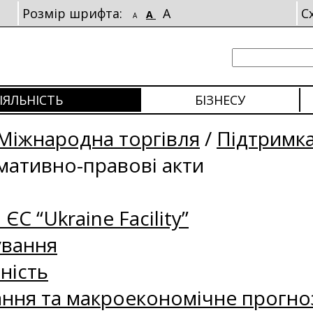
Розмір шрифта:
A
С
A
A
ІЯЛЬНІСТЬ
БІЗНЕСУ
Міжнародна торгівля
/
Підтримка
ативно-правові акти
 ЄС “Ukraine Facility”
ування
ність
ання та макроекономічне прогно