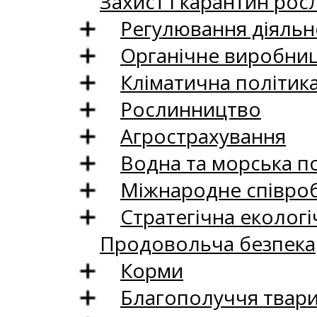
Захист і карантин рос
Регулювання діяльно
Органічне виробни
Кліматична політик
Рослинництво
Агрострахування
Водна та морська п
Міжнародне співро
Стратегічна екологі
Продовольча безпека
Корми
Благополуччя твар