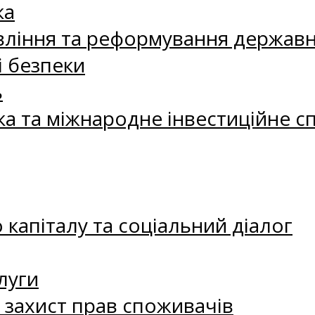
ка
ління та реформування державн
і безпеки
ь
ка та міжнародне інвестиційне с
капіталу та соціальний діалог
луги
а захист прав споживачів