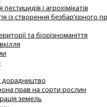
 пестицидів і агрохімікатів
ія із створення безбар’єрного пр
риторії та біорізноманіття
вкілля
ми
о
е дорадництво
рона прав на сорти рослин
рація земель