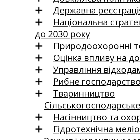
Державна реєстрація
Національна стратег
до 2030 року
Природоохоронні те
Оцінка впливу на до
Управління відхода
Рибне господарств
Тваринництво
Сільськогосподарськ
Насінництво та охо
Гідротехнічна меліо