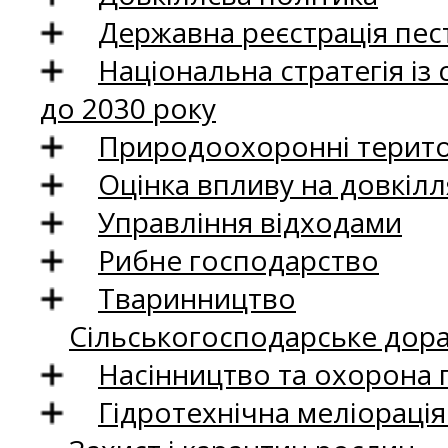
Державна реєстрація пест
Національна стратегія із
до 2030 року
Природоохоронні територ
Оцінка впливу на довкілл
Управління відходами
Рибне господарство
Тваринництво
Сільськогосподарське дор
Насінництво та охорона 
Гідротехнічна меліораці