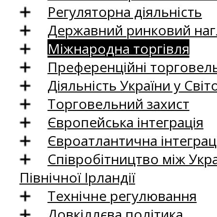
Регуляторна діяльність
Державний ринковий нагл
Міжнародна торгівля
Преференційні торговель
Діяльність України у Світо
Торговельний захист
Європейська інтеграція
Євроатлантична інтеграц
Співробітництво між Укр
Північної Ірландії
Технічне регулювання
Довкіллєва політика