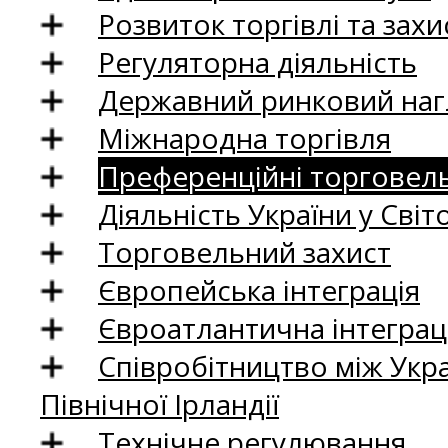
Розвиток торгівлі та зах
Регуляторна діяльність
Державний ринковий нагл
Міжнародна торгівля
Преференційні торговель
Діяльність України у Світо
Торговельний захист
Європейська інтеграція
Євроатлантична інтеграц
Співробітництво між Укр
Північної Ірландії
Технічне регулювання