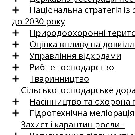
Національна стратегія із
до 2030 року
Природоохоронні територ
Оцінка впливу на довкілл
Управління відходами
Рибне господарство
Тваринництво
Сільськогосподарське дор
Насінництво та охорона 
Гідротехнічна меліораці
Захист і карантин рослин