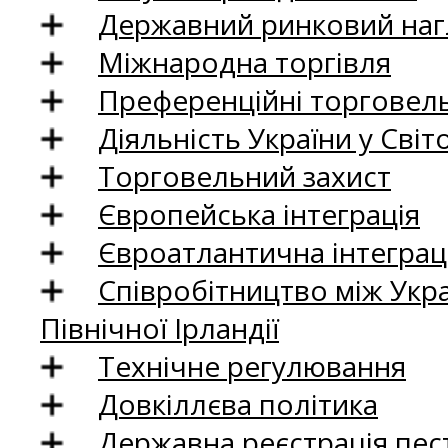
Державний ринковий нагл
Міжнародна торгівля
Преференційні торговель
Діяльність України у Світо
Торговельний захист
Європейська інтеграція
Євроатлантична інтеграц
Співробітництво між Укр
Північної Ірландії
Технічне регулювання
Довкіллєва політика
Державна реєстрація пест