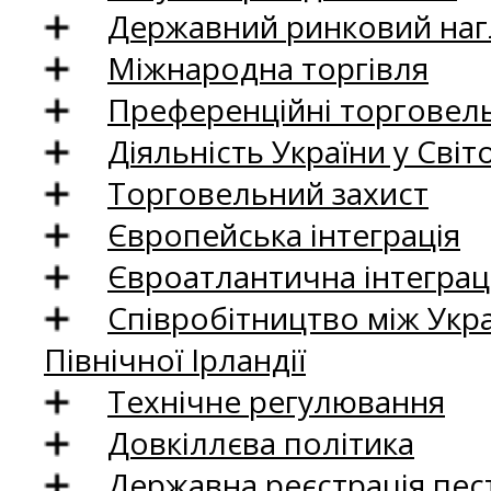
Державний ринковий нагл
Міжнародна торгівля
Преференційні торговель
Діяльність України у Світо
Торговельний захист
Європейська інтеграція
Євроатлантична інтеграц
Співробітництво між Укр
Північної Ірландії
Технічне регулювання
Довкіллєва політика
Державна реєстрація пест