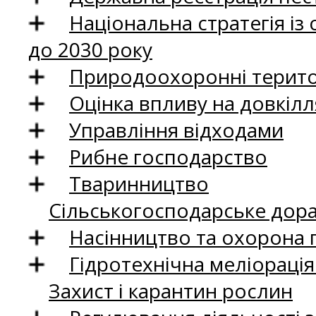
Національна стратегія із
до 2030 року
Природоохоронні територ
Оцінка впливу на довкілл
Управління відходами
Рибне господарство
Тваринництво
Сільськогосподарське дор
Насінництво та охорона 
Гідротехнічна меліораці
Захист і карантин рослин