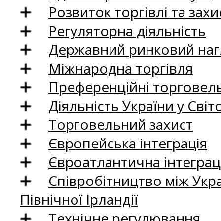
Розвиток торгівлі та зах
Регуляторна діяльність
Державний ринковий нагл
Міжнародна торгівля
Преференційні торговель
Діяльність України у Світо
Торговельний захист
Європейська інтеграція
Євроатлантична інтеграц
Співробітництво між Укр
Північної Ірландії
Технічне регулювання