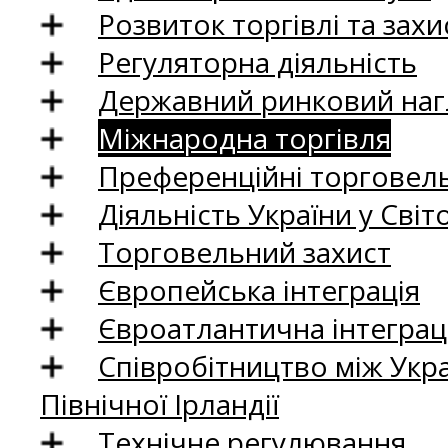
Розвиток торгівлі та зах
Регуляторна діяльність
Державний ринковий нагл
Міжнародна торгівля
Преференційні торговель
Діяльність України у Світо
Торговельний захист
Європейська інтеграція
Євроатлантична інтеграц
Співробітництво між Укр
Північної Ірландії
Технічне регулювання