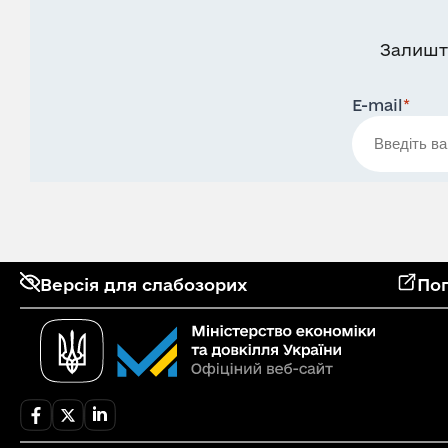
Залишт
E-mail
*
Версія для слабозорих
Поп