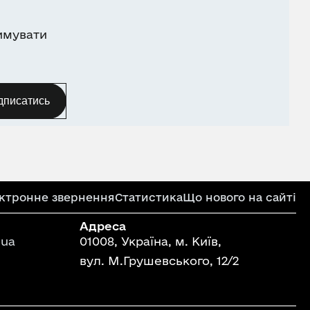
имувати
дписатись
ктронне звернення
Статистика
Що нового на сайті
Адреса
ua
01008, Україна, м. Київ,
вул. М.Грушевського, 12/2