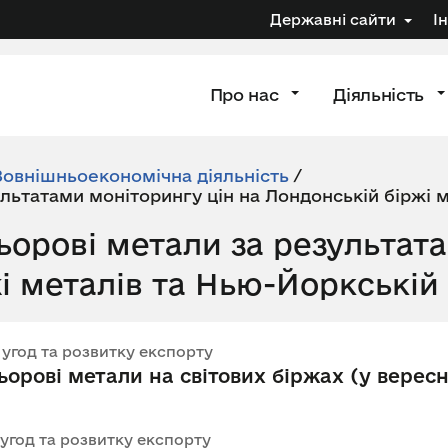
Державні сайти
І
Про нас
Діяльність
Зовнішньоекономічна діяльність
/
ультатами моніторингу цін на Лондонській біржі 
льорові метали за результа
і металів та Нью-Йоркській 
х угод та розвитку експорту
орові метали на світових біржах (у вересн
 угод та розвитку експорту