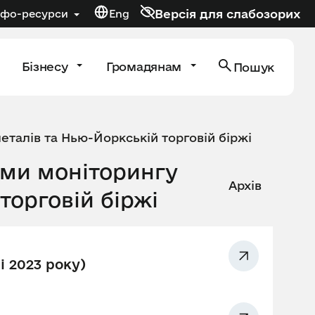
Версія для слабозорих
нфо-ресурси
Eng
Бізнесу
Громадянам
Пошук
металів та Нью-Йоркській торговій біржі
тами моніторингу
Архів
торговій біржі
і 2023 року)