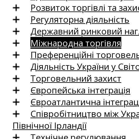
Розвиток торгівлі та зах
Регуляторна діяльність
Державний ринковий нагл
Міжнародна торгівля
Преференційні торговель
Діяльність України у Світо
Торговельний захист
Європейська інтеграція
Євроатлантична інтеграц
Співробітництво між Укр
Північної Ірландії
Технічне регулювання