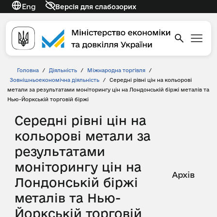
Eng
Версія для слабозорих
Головна
/
Діяльність
/
Міжнародна торгівля
/
Зовнішньоекономічна діяльність
/
Середні рівні цін на кольорові
метали за результатами моніторингу цін на Лондонській біржі металів та
Нью-Йоркській торговій біржі
Середні рівні цін на
кольорові метали за
результатами
моніторингу цін на
Архів
Лондонській біржі
металів та Нью-
Йоркській торговій