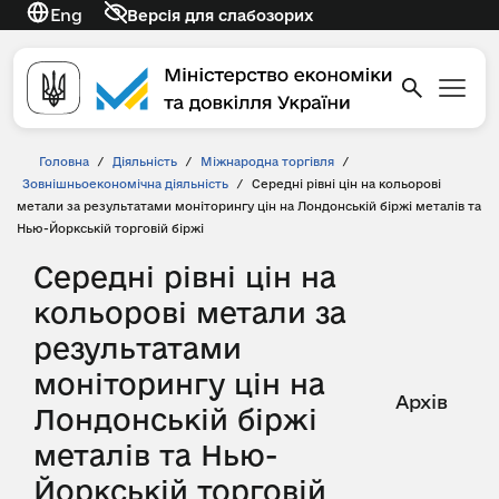
Eng
Версія для слабозорих
Головна
/
Діяльність
/
Міжнародна торгівля
/
Зовнішньоекономічна діяльність
/
Середні рівні цін на кольорові
метали за результатами моніторингу цін на Лондонській біржі металів та
Нью-Йоркській торговій біржі
Середні рівні цін на
кольорові метали за
результатами
моніторингу цін на
Архів
Лондонській біржі
металів та Нью-
Йоркській торговій