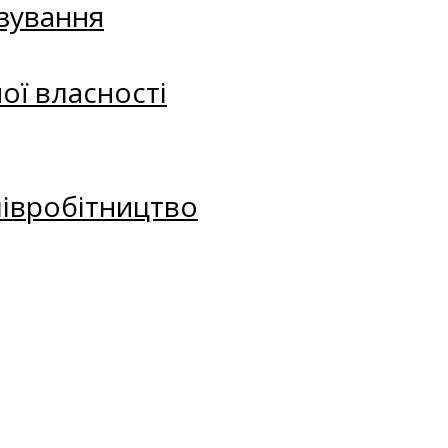
зування
ої власності
півробітництво