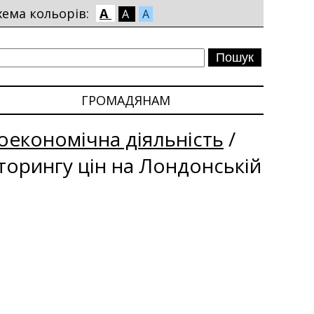
хема кольорів:
A
A
A
ГРОМАДЯНАМ
економічна діяльність
/
іторингу цін на Лондонській