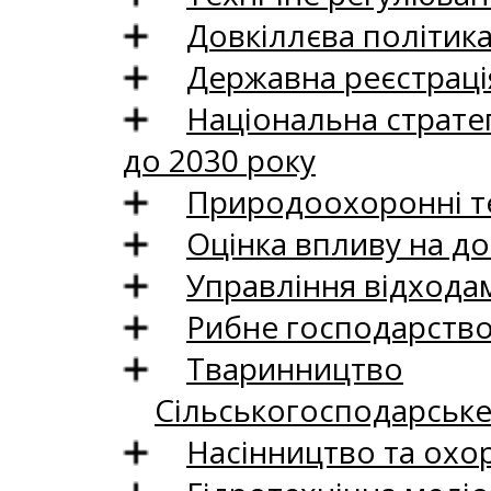
Довкіллєва політик
Державна реєстрація
Національна стратег
до 2030 року
Природоохоронні те
Оцінка впливу на до
Управління відхода
Рибне господарств
Тваринництво
Сільськогосподарськ
Насінництво та охо