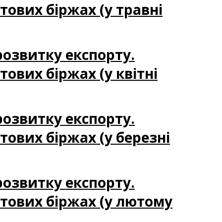
тових біржах (у травні
 розвитку експорту.
тових біржах (у квітні
 розвитку експорту.
тових біржах (у березні
 розвитку експорту.
ітових біржах (у лютому