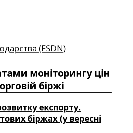
одарства (FSDN)
татами моніторингу цін
орговій біржі
 розвитку експорту.
тових біржах (у вересні