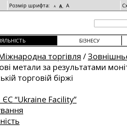
Розмір шрифта:
A
С
A
A
ІЯЛЬНІСТЬ
БІЗНЕСУ
Міжнародна торгівля
/
Зовнішньо
рові метали за результатами мон
ькій торговій біржі
 ЄС “Ukraine Facility”
ування
ність