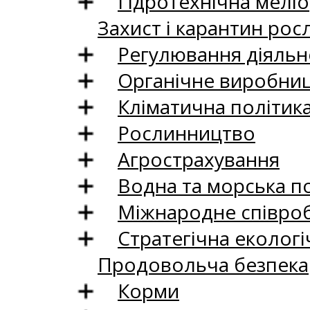
Гідротехнічна меліо
Захист і карантин рос
Регулювання діяльно
Органічне виробни
Кліматична політик
Рослинництво
Агрострахування
Водна та морська п
Міжнародне співро
Стратегічна екологі
Продовольча безпека
Корми