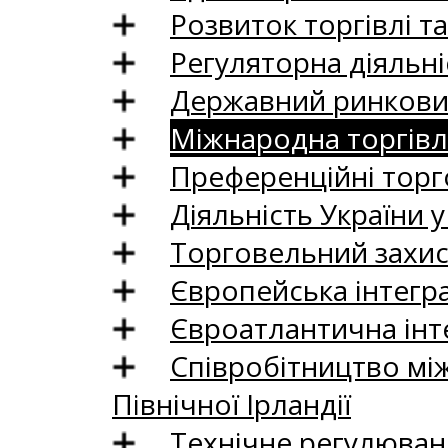
Розвиток торгівлі т
Регуляторна діяльні
Державний ринковий
Міжнародна торгівл
Преференційні торг
Діяльність України у
Торговельний захис
Європейська інтегр
Євроатлантична інт
Співробітництво між
Північної Ірландії
Технічне регулюван