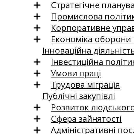
Стратегічне планув
Промислова політи
Корпоративне управ
Економіка оборони 
Інноваційна діяльніст
Інвестиційна політи
Умови праці
Трудова міграція
Публічні закупівлі
Розвиток людського 
Сфера зайнятості
Адміністративні пос