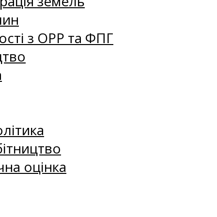
рація земель
лин
сті з ОРР та ФПГ
цтво
а
олітика
бітництво
чна оцінка