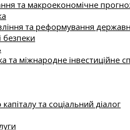
ання та макроекономічне прогно
ка
ління та реформування державн
і безпеки
ь
ка та міжнародне інвестиційне с
капіталу та соціальний діалог
луги