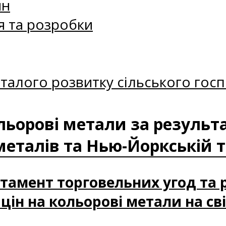
ин
я та розробки
талого розвитку сільського госп
кольорові метали за резуль
металів та Нью-Йоркській т
артамент торговельних угод та
ін на кольорові метали на сві