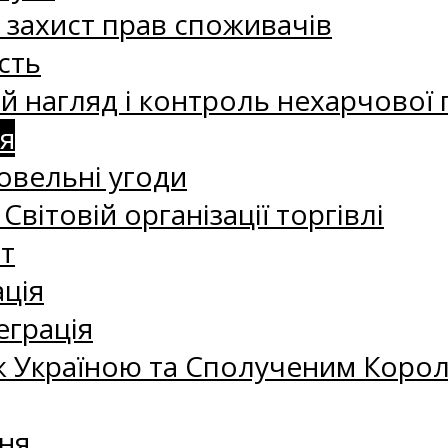
а захист прав споживачів
сть
 нагляд і контроль нехарчової 
я
овельні угоди
 Світовій організації торгівлі
т
ація
еграція
 Україною та Сполученим Королі
ня