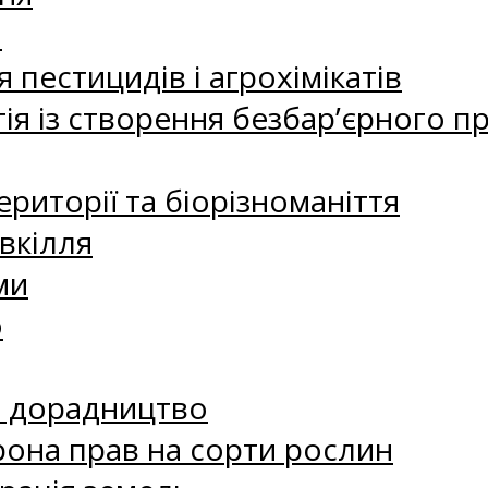
а
 пестицидів і агрохімікатів
ія із створення безбар’єрного пр
риторії та біорізноманіття
вкілля
ми
о
е дорадництво
рона прав на сорти рослин