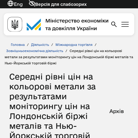
Eng
Версія для слабозорих
Головна
/
Діяльність
/
Міжнародна торгівля
/
Зовнішньоекономічна діяльність
/
Середні рівні цін на кольорові
метали за результатами моніторингу цін на Лондонській біржі металів та
Нью-Йоркській торговій біржі
Середні рівні цін на
кольорові метали за
результатами
моніторингу цін на
Архів
Лондонській біржі
металів та Нью-
Йоркській торговій