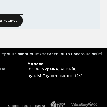
дписатись
ктронне звернення
Статистика
Що нового на сайті
Адреса
ua
01008, Україна, м. Київ,
вул. М.Грушевського, 12/2
Створено за підтримки