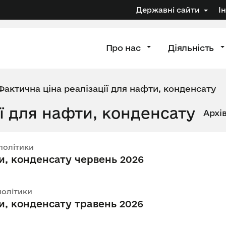
Державні сайти
І
Про нас
Діяльність
Фактична ціна реалізації для нафти, конденсату
ї для нафти, конденсату
Архі
 політики
и, конденсату червень 2026
політики
и, конденсату травень 2026