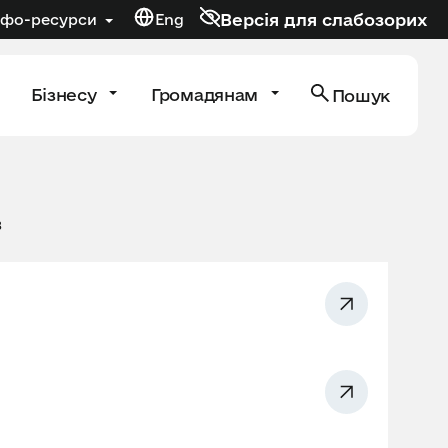
Версія для слабозорих
нфо-ресурси
Eng
Бізнесу
Громадянам
Пошук
в