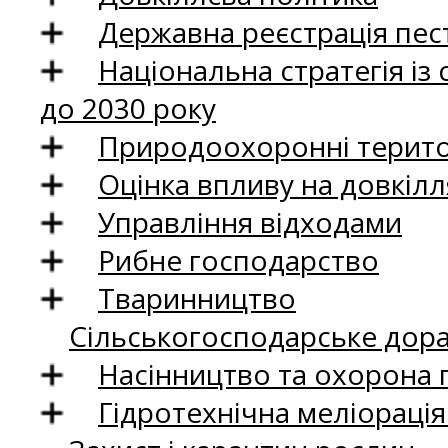
Державна реєстрація пест
Національна стратегія із
до 2030 року
Природоохоронні територ
Оцінка впливу на довкілл
Управління відходами
Рибне господарство
Тваринництво
Сільськогосподарське дор
Насінництво та охорона 
Гідротехнічна меліораці