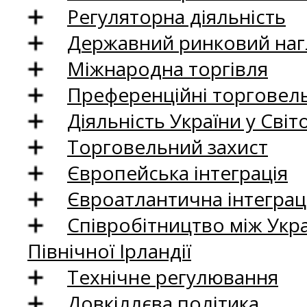
Регуляторна діяльність
Державний ринковий нагл
Міжнародна торгівля
Преференційні торговель
Діяльність України у Світо
Торговельний захист
Європейська інтеграція
Євроатлантична інтеграц
Співробітництво між Укр
Північної Ірландії
Технічне регулювання
Довкіллєва політика