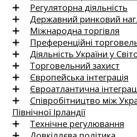
Регуляторна діяльність
Державний ринковий нагл
Міжнародна торгівля
Преференційні торговель
Діяльність України у Світо
Торговельний захист
Європейська інтеграція
Євроатлантична інтеграц
Співробітництво між Укр
Північної Ірландії
Технічне регулювання
Довкіллєва політика