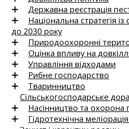
Державна реєстрація пест
Національна стратегія із
до 2030 року
Природоохоронні територ
Оцінка впливу на довкілл
Управління відходами
Рибне господарство
Тваринництво
Сільськогосподарське дор
Насінництво та охорона 
Гідротехнічна меліораці