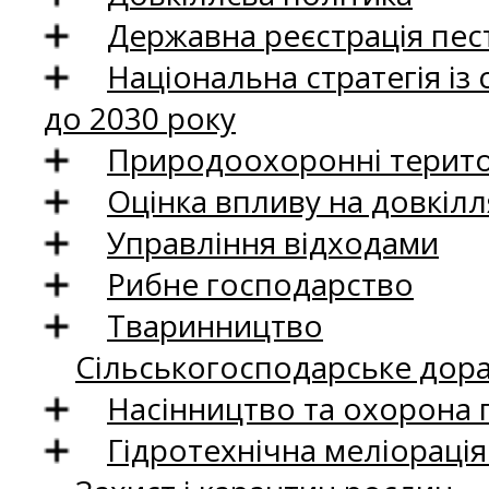
Державна реєстрація пест
Національна стратегія із
до 2030 року
Природоохоронні територ
Оцінка впливу на довкілл
Управління відходами
Рибне господарство
Тваринництво
Сільськогосподарське дор
Насінництво та охорона 
Гідротехнічна меліораці