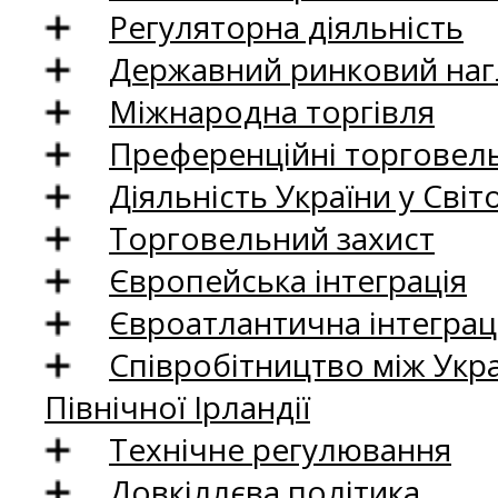
Регуляторна діяльність
Державний ринковий нагл
Міжнародна торгівля
Преференційні торговель
Діяльність України у Світо
Торговельний захист
Європейська інтеграція
Євроатлантична інтеграц
Співробітництво між Укр
Північної Ірландії
Технічне регулювання
Довкіллєва політика