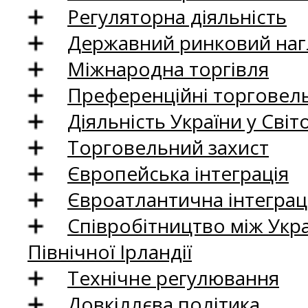
Регуляторна діяльність
Державний ринковий нагл
Міжнародна торгівля
Преференційні торговель
Діяльність України у Світо
Торговельний захист
Європейська інтеграція
Євроатлантична інтеграц
Співробітництво між Укр
Північної Ірландії
Технічне регулювання
Довкіллєва політика