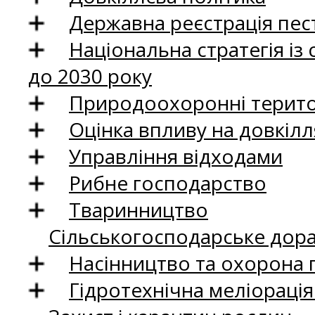
Державна реєстрація пест
Національна стратегія із
до 2030 року
Природоохоронні територ
Оцінка впливу на довкілл
Управління відходами
Рибне господарство
Тваринництво
Сільськогосподарське дор
Насінництво та охорона 
Гідротехнічна меліораці