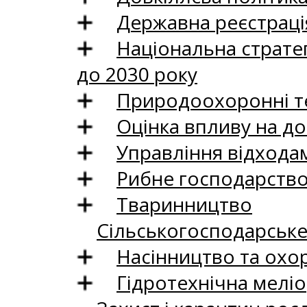
Державна реєстрація
Національна стратег
до 2030 року
Природоохоронні те
Оцінка впливу на до
Управління відхода
Рибне господарств
Тваринництво
Сільськогосподарськ
Насінництво та охо
Гідротехнічна меліо