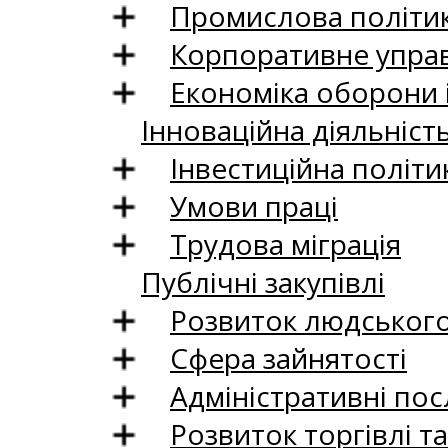
Промислова політи
Корпоративне управ
Економіка оборони 
Інноваційна діяльніст
Інвестиційна політи
Умови праці
Трудова міграція
Публічні закупівлі
Розвиток людського 
Сфера зайнятості
Адміністративні пос
Розвиток торгівлі т