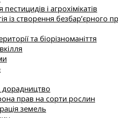
 пестицидів і агрохімікатів
ія із створення безбар’єрного пр
риторії та біорізноманіття
вкілля
ми
о
е дорадництво
рона прав на сорти рослин
рація земель