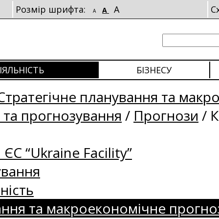
Розмір шрифта:
A
С
A
A
ІЯЛЬНІСТЬ
БІЗНЕСУ
Стратегічне планування та макр
 та прогнозування
/
Прогнози
/
К
 ЄС “Ukraine Facility”
ування
ність
ання та макроекономічне прогно