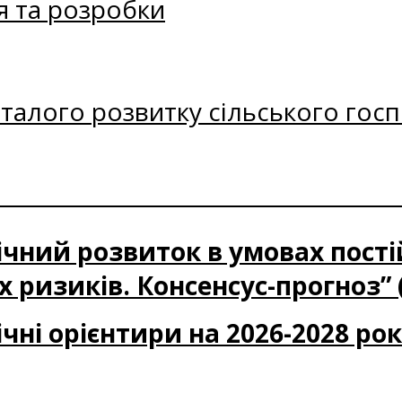
я та розробки
талого розвитку сільського госп
ічний розвиток в умовах пост
 ризиків. Консенсус-прогноз” 
чні орієнтири на 2026-2028 ро