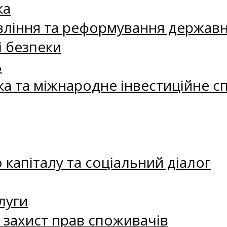
ка
ління та реформування державн
і безпеки
ь
ка та міжнародне інвестиційне с
капіталу та соціальний діалог
луги
а захист прав споживачів