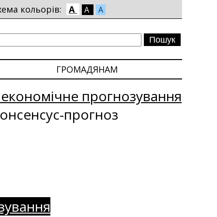
хема кольорів:
A
A
A
ГРОМАДЯНАМ
оекономічне прогнозування
онсенсус-прогноз
зування