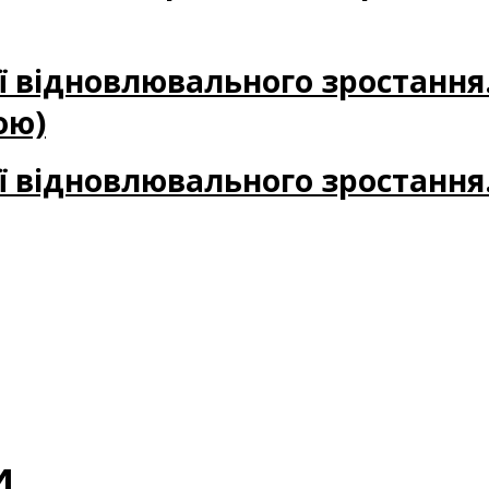
ії відновлювального зростання
ою)
ії відновлювального зростання
и