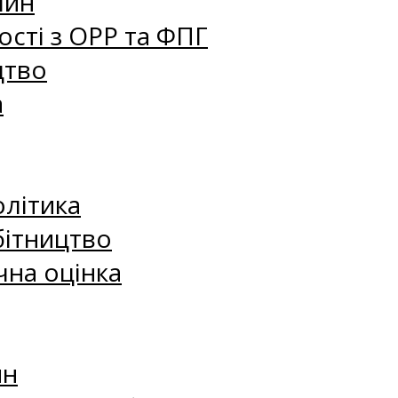
лин
сті з ОРР та ФПГ
цтво
а
олітика
бітництво
чна оцінка
ин