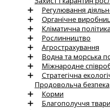
Захист і карантин рос
Регулювання діяльно
Органічне виробни
Кліматична політик
Рослинництво
Агрострахування
Водна та морська п
Міжнародне співро
Стратегічна екологі
Продовольча безпека
Корми
Благополуччя твар