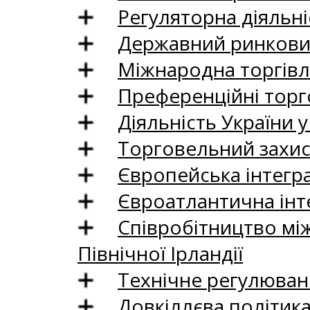
Регуляторна діяльні
Державний ринковий
Міжнародна торгівл
Преференційні торг
Діяльність України у
Торговельний захис
Європейська інтегр
Євроатлантична інт
Співробітництво між
Північної Ірландії
Технічне регулюван
Довкіллєва політик