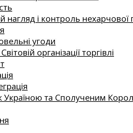
сть
 нагляд і контроль нехарчової 
я
овельні угоди
 Світовій організації торгівлі
т
ація
еграція
 Україною та Сполученим Королі
ня
а