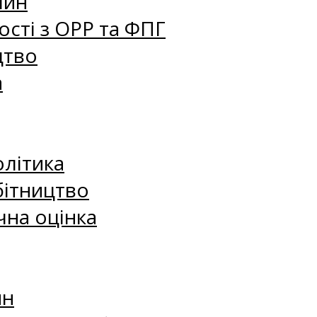
лин
сті з ОРР та ФПГ
цтво
а
олітика
бітництво
чна оцінка
ин