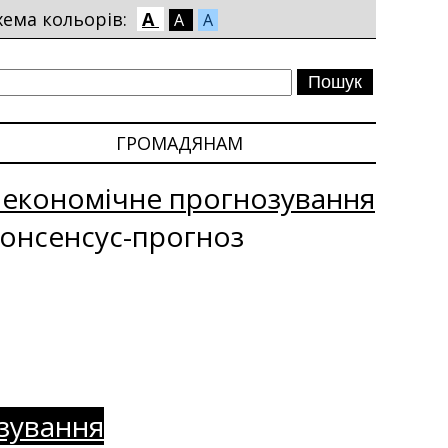
хема кольорів:
A
A
A
ГРОМАДЯНАМ
оекономічне прогнозування
онсенсус-прогноз
зування