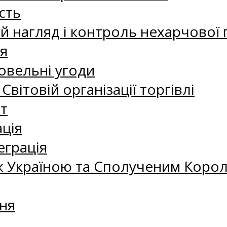
сть
 нагляд і контроль нехарчової 
я
овельні угоди
 Світовій організації торгівлі
т
ація
еграція
 Україною та Сполученим Королі
ня
а