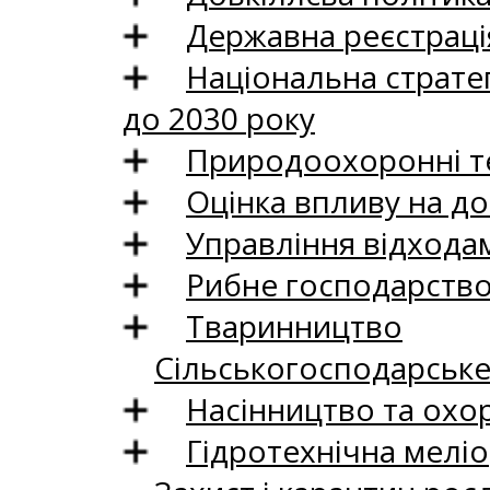
Державна реєстрація
Національна стратег
до 2030 року
Природоохоронні те
Оцінка впливу на до
Управління відхода
Рибне господарств
Тваринництво
Сільськогосподарськ
Насінництво та охо
Гідротехнічна меліо