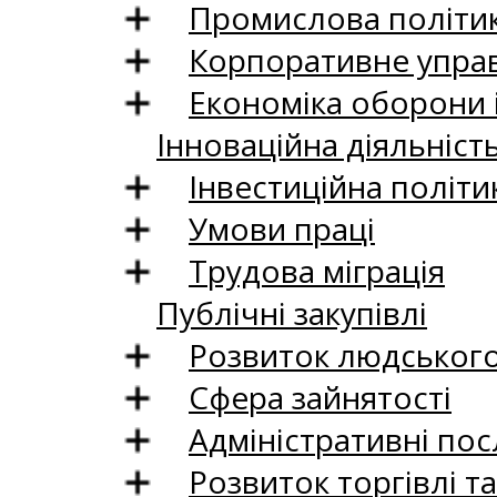
Промислова політи
Корпоративне управ
Економіка оборони 
Інноваційна діяльніст
Інвестиційна політи
Умови праці
Трудова міграція
Публічні закупівлі
Розвиток людського 
Сфера зайнятості
Адміністративні пос
Розвиток торгівлі т