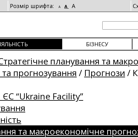
Розмір шрифта:
A
С
A
A
ІЯЛЬНІСТЬ
БІЗНЕСУ
Стратегічне планування та макр
 та прогнозування
/
Прогнози
/
К
 ЄС “Ukraine Facility”
ування
ність
ання та макроекономічне прогно