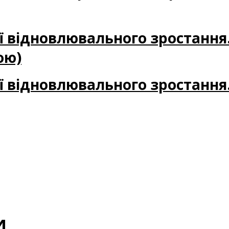
ії відновлювального зростання
ою)
ії відновлювального зростання
и