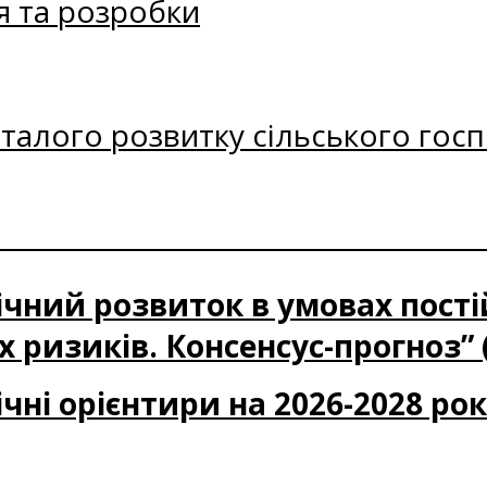
я та розробки
талого розвитку сільського госп
ічний розвиток в умовах пост
 ризиків. Консенсус-прогноз” 
чні орієнтири на 2026-2028 ро