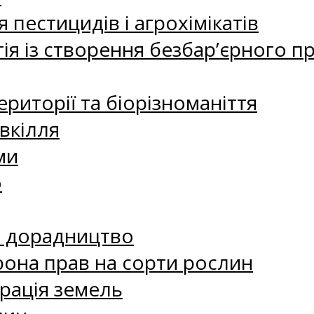
 пестицидів і агрохімікатів
ія із створення безбар’єрного пр
риторії та біорізноманіття
вкілля
ми
о
е дорадництво
рона прав на сорти рослин
рація земель