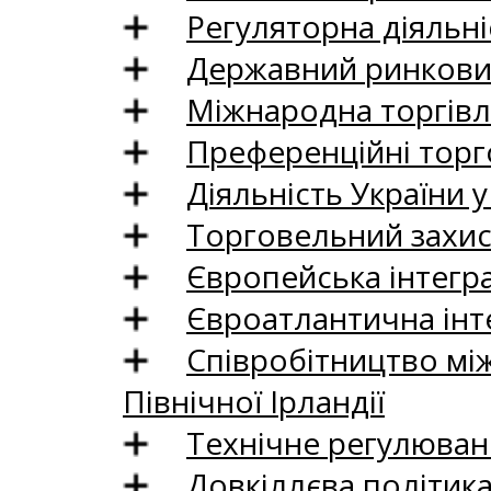
Регуляторна діяльні
Державний ринковий
Міжнародна торгівл
Преференційні торг
Діяльність України у
Торговельний захис
Європейська інтегр
Євроатлантична інт
Співробітництво між
Північної Ірландії
Технічне регулюван
Довкіллєва політик