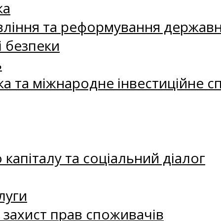
ка
ління та реформування державн
і безпеки
ь
ка та міжнародне інвестиційне с
капіталу та соціальний діалог
луги
а захист прав споживачів