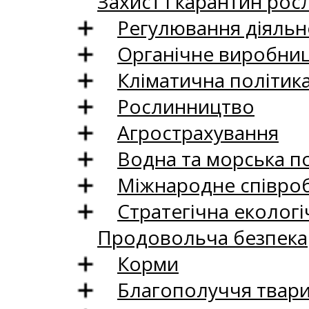
Захист і карантин рос
Регулювання діяльно
Органічне виробни
Кліматична політик
Рослинництво
Агрострахування
Водна та морська п
Міжнародне співро
Стратегічна екологі
Продовольча безпека
Корми
Благополуччя твар