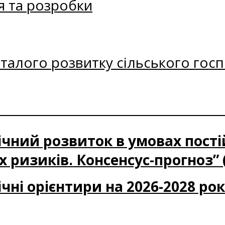
я та розробки
талого розвитку сільського госп
ічний розвиток в умовах пост
 ризиків. Консенсус-прогноз” 
чні орієнтири на 2026-2028 ро