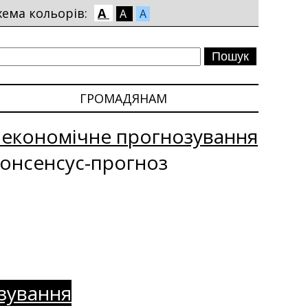
хема кольорів:
A
A
A
ГРОМАДЯНАМ
оекономічне прогнозування
онсенсус-прогноз
зування