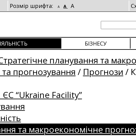
Розмір шрифта:
A
С
A
A
ІЯЛЬНІСТЬ
БІЗНЕСУ
Стратегічне планування та макр
 та прогнозування
/
Прогнози
/
К
 ЄС “Ukraine Facility”
ування
ність
ання та макроекономічне прогно