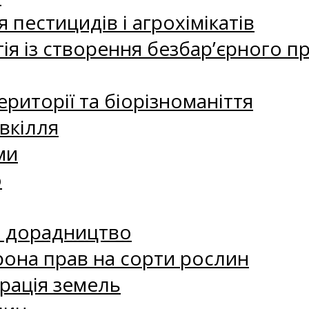
 пестицидів і агрохімікатів
ія із створення безбар’єрного пр
риторії та біорізноманіття
вкілля
ми
о
е дорадництво
рона прав на сорти рослин
рація земель