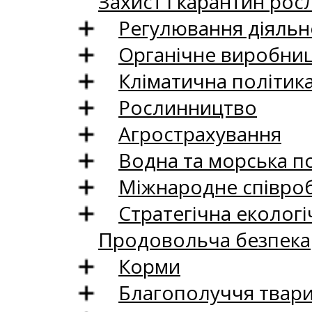
Захист і карантин рос
Регулювання діяльно
Органічне виробни
Кліматична політик
Рослинництво
Агрострахування
Водна та морська п
Міжнародне співро
Стратегічна екологі
Продовольча безпека
Корми
Благополуччя твар