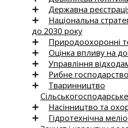
Державна реєстрація
Національна стратег
до 2030 року
Природоохоронні те
Оцінка впливу на до
Управління відхода
Рибне господарств
Тваринництво
Сільськогосподарськ
Насінництво та охо
Гідротехнічна меліо