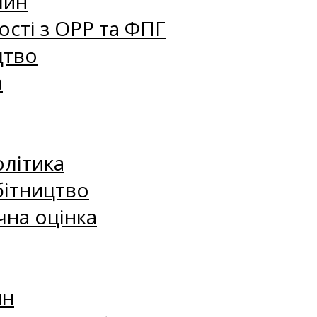
лин
сті з ОРР та ФПГ
цтво
а
олітика
бітництво
чна оцінка
ин