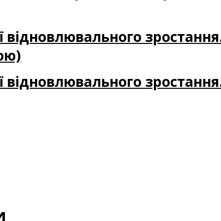
ії відновлювального зростання
ою)
ії відновлювального зростання
и