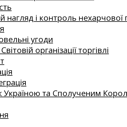
сть
 нагляд і контроль нехарчової 
я
овельні угоди
 Світовій організації торгівлі
т
ація
еграція
 Україною та Сполученим Королі
ня
а