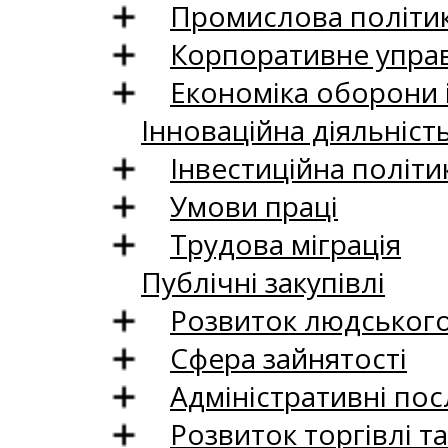
Промислова політи
Корпоративне управ
Економіка оборони 
Інноваційна діяльніст
Інвестиційна політи
Умови праці
Трудова міграція
Публічні закупівлі
Розвиток людського 
Сфера зайнятості
Адміністративні пос
Розвиток торгівлі т