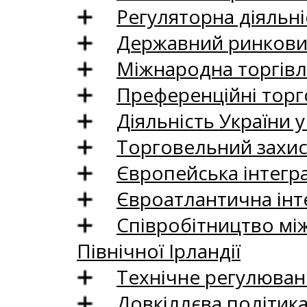
Регуляторна діяльні
Державний ринковий
Міжнародна торгівл
Преференційні торг
Діяльність України у
Торговельний захис
Європейська інтегр
Євроатлантична інт
Співробітництво між
Північної Ірландії
Технічне регулюван
Довкіллєва політик