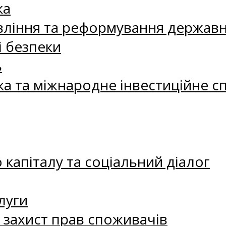
ка
ління та реформування державн
і безпеки
ь
ка та міжнародне інвестиційне с
капіталу та соціальний діалог
луги
а захист прав споживачів