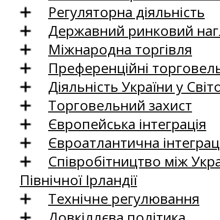
Регуляторна діяльність
Державний ринковий нагл
Міжнародна торгівля
Преференційні торговель
Діяльність України у Світо
Торговельний захист
Європейська інтеграція
Євроатлантична інтеграц
Співробітництво між Укр
Північної Ірландії
Технічне регулювання
Довкіллєва політика