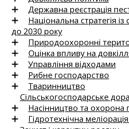
Державна реєстрація пест
Національна стратегія із
до 2030 року
Природоохоронні територ
Оцінка впливу на довкілл
Управління відходами
Рибне господарство
Тваринництво
Сільськогосподарське дор
Насінництво та охорона 
Гідротехнічна меліораці