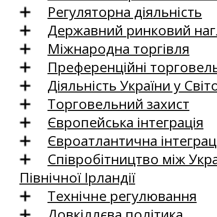
Регуляторна діяльність
Державний ринковий нагл
Міжнародна торгівля
Преференційні торговель
Діяльність України у Світо
Торговельний захист
Європейська інтеграція
Євроатлантична інтеграц
Співробітництво між Укр
Північної Ірландії
Технічне регулювання
Довкіллєва політика