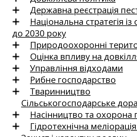
Державна реєстрація пест
Національна стратегія із
до 2030 року
Природоохоронні територ
Оцінка впливу на довкілл
Управління відходами
Рибне господарство
Тваринництво
Сільськогосподарське дор
Насінництво та охорона 
Гідротехнічна меліораці