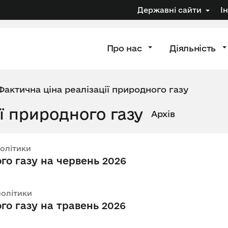
Державні сайти
І
Про нас
Діяльність
Фактична ціна реалізації природного газу
ї природного газу
Архів
політики
го газу на червень 2026
політики
го газу на травень 2026