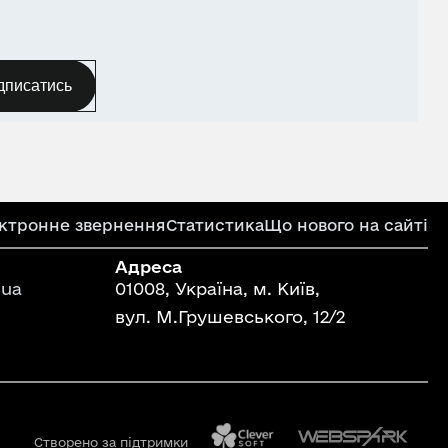
дписатись
ктронне звернення
Статистика
Що нового на сайті
Адреса
ua
01008, Україна, м. Київ,
вул. М.Грушевського, 12/2
Створено за підтримки