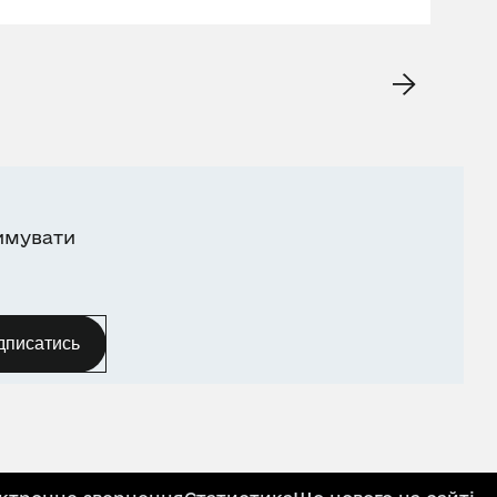
имувати
дписатись