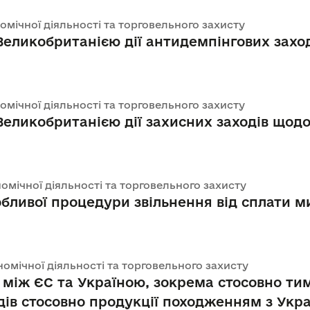
номічної діяльності та торговельного захисту
ликобританією дії антидемпінгових заход
номічної діяльності та торговельного захисту
ликобританією дії захисних заходів щодо
номічної діяльності та торговельного захисту
ливої процедури звільнення від сплати м
ономічної діяльності та торговельного захисту
лі між ЄС та Україною, зокрема стосовно т
дів стосовно продукції походженням з Укр