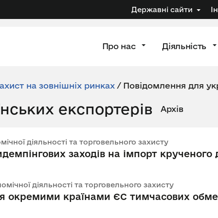
Державні сайти
І
Про нас
Діяльність
ахист на зовнішніх ринках
/
Повідомлення для ук
нських експортерів
Архів
номічної діяльності та торговельного захисту
демпінгових заходів на імпорт крученого 
номічної діяльності та торговельного захисту
 окремими країнами ЄС тимчасових обмеж