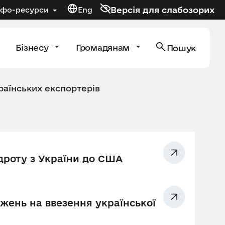
Версія для слабозорих
нфо-ресурси
Eng
Бізнесу
Громадянам
Пошук
раїнських експортерів
дроту з України до США
ень на ввезення української