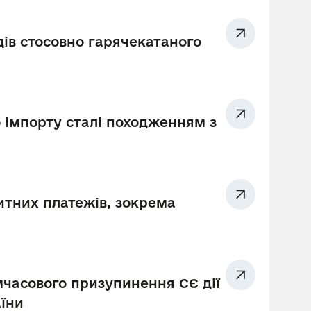
ів стосовно гарячекатаного
 імпорту сталі походженням з
итних платежів, зокрема
имчасового призупинення СЄ дії
аїни