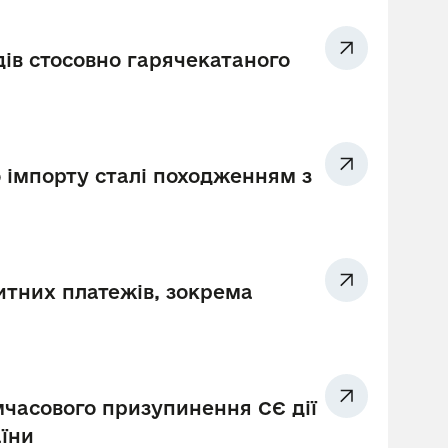
ів стосовно гарячекатаного
 імпорту сталі походженням з
итних платежів, зокрема
имчасового призупинення СЄ дії
аїни