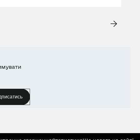
имувати
дписатись