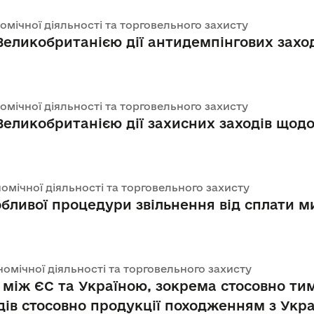
номічної діяльності та торговельного захисту
ликобританією дії антидемпінгових заход
номічної діяльності та торговельного захисту
ликобританією дії захисних заходів щодо
номічної діяльності та торговельного захисту
ливої процедури звільнення від сплати м
ономічної діяльності та торговельного захисту
лі між ЄС та Україною, зокрема стосовно т
дів стосовно продукції походженням з Укр