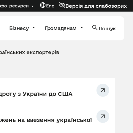
Версія для слабозорих
нфо-ресурси
Eng
Бізнесу
Громадянам
Пошук
раїнських експортерів
дроту з України до США
ень на ввезення української