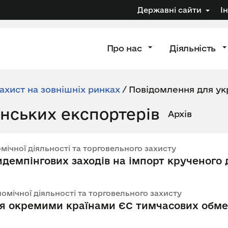
Державні сайти
І
Про нас
Діяльність
ахист на зовнішніх ринках
/
Повідомлення для ук
нських експортерів
Архів
номічної діяльності та торговельного захисту
демпінгових заходів на імпорт крученого 
номічної діяльності та торговельного захисту
 окремими країнами ЄС тимчасових обмеж