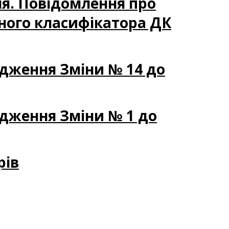
ня. Повідомлення про
ного класифікатора ДК
рдження Зміни № 14 до
рдження Зміни № 1 до
рів