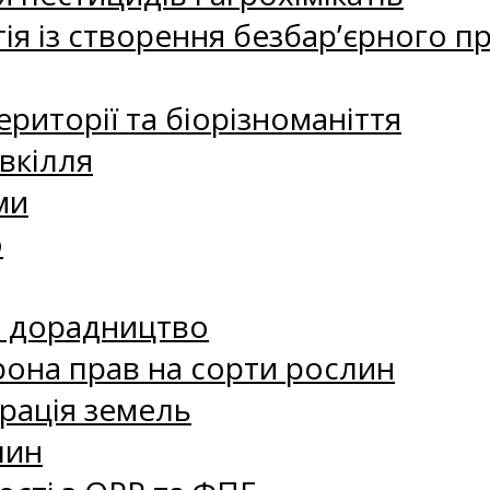
ія із створення безбар’єрного пр
риторії та біорізноманіття
вкілля
ми
о
е дорадництво
рона прав на сорти рослин
рація земель
лин