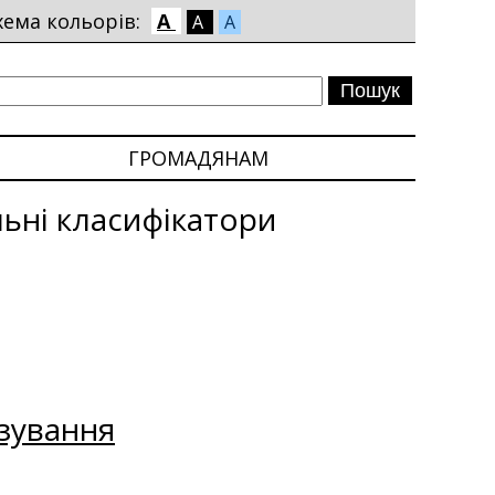
хема кольорів:
A
A
A
ГРОМАДЯНАМ
ьні класифікатори
зування