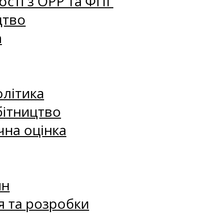
сті з ОРР та ФПГ
цтво
а
олітика
бітництво
чна оцінка
ин
я та розробки