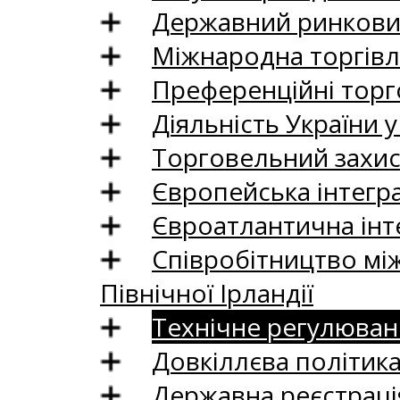
Державний ринковий
Міжнародна торгівл
Преференційні торг
Діяльність України у
Торговельний захис
Європейська інтегр
Євроатлантична інт
Співробітництво між
Північної Ірландії
Технічне регулюван
Довкіллєва політик
Державна реєстрація