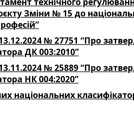
партамент технічного регулюван
оєкту Зміни № 15 до національ
професій”
13.12.2024 № 27751 “Про затве
тора ДК 003:2010”
13.11.2024 № 25889 “Про затве
тора НК 004:2020”
их національних класифікато