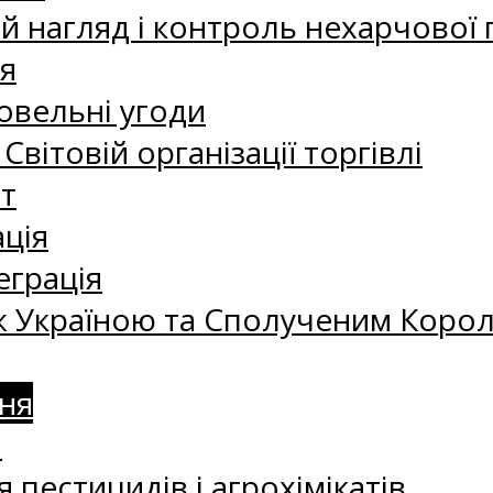
 нагляд і контроль нехарчової 
я
овельні угоди
 Світовій організації торгівлі
т
ація
еграція
 Україною та Сполученим Королі
ня
а
 пестицидів і агрохімікатів