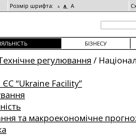
Розмір шрифта:
A
С
A
A
ІЯЛЬНІСТЬ
БІЗНЕСУ
Технічне регулювання
/
Націонал
 ЄС “Ukraine Facility”
ування
ність
ання та макроекономічне прогно
ка