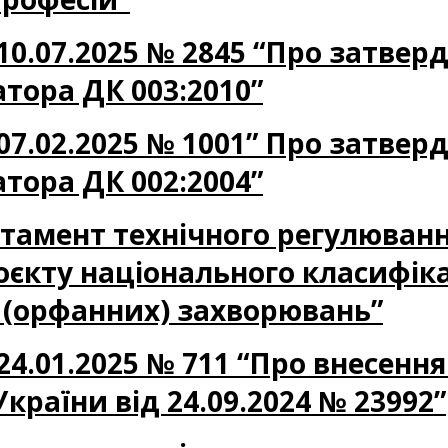
10.07.2025 № 2845 “Про затвер
тора ДК 003:2010”
07.02.2025 № 1001” Про затвер
тора ДК 002:2004”
партамент технічного регулюван
єкту національного класифіка
х (орфанних) захворювань”
4.01.2025 № 711 “Про внесення
країни від 24.09.2024 № 23992”