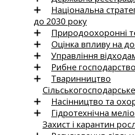
Національна стратег
до 2030 року
Природоохоронні те
Оцінка впливу на до
Управління відхода
Рибне господарств
Тваринництво
Сільськогосподарськ
Насінництво та охо
Гідротехнічна меліо
Захист і карантин рос