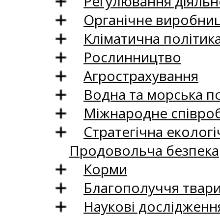
Регулювання діяльно
Органічне виробни
Кліматична політик
Рослинництво
Агрострахування
Водна та морська п
Міжнародне співро
Стратегічна екологі
Продовольча безпека
Корми
Благополуччя твар
Наукові дослідженн