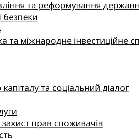
ління та реформування державн
і безпеки
ь
ка та міжнародне інвестиційне с
капіталу та соціальний діалог
луги
а захист прав споживачів
сть