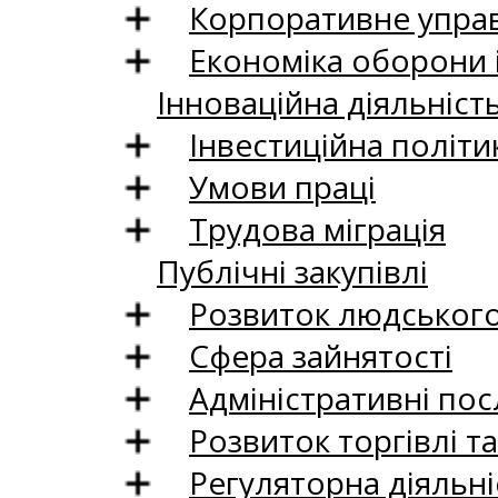
Корпоративне управ
Економіка оборони 
Інноваційна діяльніст
Інвестиційна політи
Умови праці
Трудова міграція
Публічні закупівлі
Розвиток людського 
Сфера зайнятості
Адміністративні пос
Розвиток торгівлі т
Регуляторна діяльні