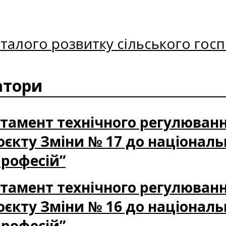
талого розвитку сільського госп
атори
партамент технічного регулюван
оєкту Зміни № 17 до національ
професій”
партамент технічного регулюван
оєкту Зміни № 16 до національ
професій”